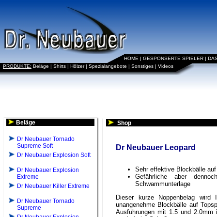
HOME
|
GESPONSERTE SPIELER
|
DA
PRODUKTE:
Beläge
|
Shirts
|
Hölzer
|
Spezialangebote
|
Sonstiges
|
Videos
Beläge
Shop
Dr Neubauer Tornado
Supreme Soft
Dr Neubauer Leopard
Dr Neubauer Explosion Soft
Sehr effektive Blockbälle au
Dr Neubauer Explosion
Gefährliche aber dennoc
Extreme
Schwammunterlage
Dr Neubauer Killer Extreme
Dieser kurze Noppenbelag wird 
Dr Neubauer Tornado
unangenehme Blockbälle auf Topspin
Supreme
Ausführungen mit 1.5 und 2.0mm i