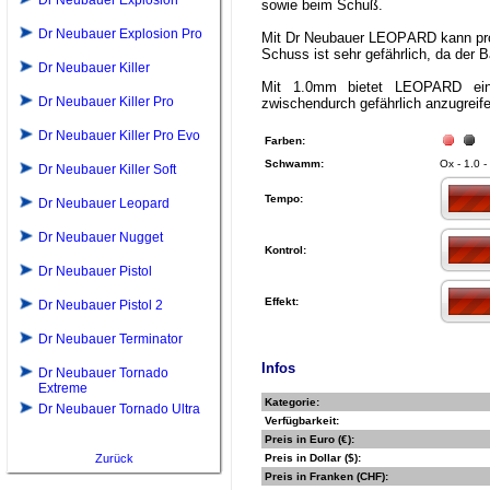
Dr Neubauer Explosion
sowie beim Schuß.
Dr Neubauer Explosion Pro
Mit Dr Neubauer LEOPARD kann probl
Schuss ist sehr gefährlich, da der Ba
Dr Neubauer Killer
Mit 1.0mm bietet LEOPARD eine 
Dr Neubauer Killer Pro
zwischendurch gefährlich anzugreif
Dr Neubauer Killer Pro Evo
Farben:
Schwamm:
Ox - 1.0 -
Dr Neubauer Killer Soft
Tempo:
Dr Neubauer Leopard
Dr Neubauer Nugget
Kontrol:
Dr Neubauer Pistol
Effekt:
Dr Neubauer Pistol 2
Dr Neubauer Terminator
Infos
Dr Neubauer Tornado
Extreme
Kategorie:
Dr Neubauer Tornado Ultra
Verfügbarkeit:
Preis in Euro (€):
Zurück
Preis in Dollar ($):
Preis in Franken (CHF):