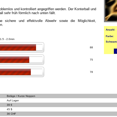
emlos und kontrolliert angegriffen werden. Der Konterball und
ll sehr früh förmlich nach unten fällt.
sichere und effektvolle Abwehr sowie die Möglichkeit,
en.
Anzahl:
Farbe:
 1.5 - 2.0mm
Schwam
88
75
78
Beläge / Kurze Noppen
Auf Lager
39 €
45 $
36 CHF