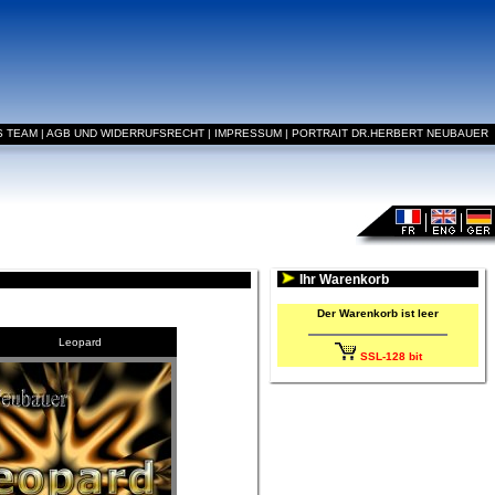
S TEAM
|
AGB UND WIDERRUFSRECHT
|
IMPRESSUM
|
PORTRAIT DR.HERBERT NEUBAUER
Ihr Warenkorb
Der Warenkorb ist leer
Leopard
SSL-128 bit