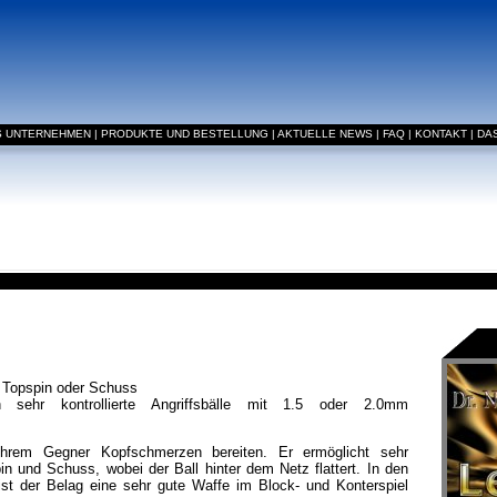
S UNTERNEHMEN
|
PRODUKTE UND BESTELLUNG
|
AKTUELLE NEWS
|
FAQ
|
KONTAKT
|
DA
f Topspin oder Schuss
h sehr kontrollierte Angriffsbälle mit 1.5 oder 2.0mm
Ihrem Gegner Kopfschmerzen bereiten. Er ermöglicht sehr
 und Schuss, wobei der Ball hinter dem Netz flattert. In den
st der Belag eine sehr gute Waffe im Block- und Konterspiel