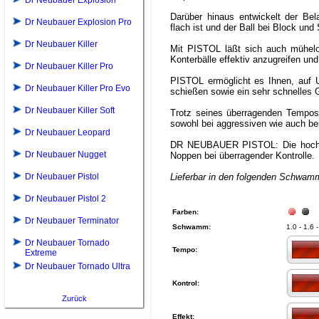
Dr Neubauer Explosion
Darüber hinaus entwickelt der Bel
Dr Neubauer Explosion Pro
flach ist und der Ball bei Block und
Dr Neubauer Killer
Mit PISTOL läßt sich auch mühelo
Konterbälle effektiv anzugreifen un
Dr Neubauer Killer Pro
PISTOL ermöglicht es Ihnen, auf U
Dr Neubauer Killer Pro Evo
schießen sowie ein sehr schnelles
Dr Neubauer Killer Soft
Trotz seines überragenden Tempos
sowohl bei aggressiven wie auch bei
Dr Neubauer Leopard
DR NEUBAUER PISTOL: Die hoch ex
Dr Neubauer Nugget
Noppen bei überragender Kontrolle.
Dr Neubauer Pistol
Lieferbar in den folgenden Schwam
Dr Neubauer Pistol 2
Farben:
Dr Neubauer Terminator
Schwamm:
1.0 - 1.6
Dr Neubauer Tornado
Tempo:
Extreme
Dr Neubauer Tornado Ultra
Kontrol:
Zurück
Effekt: