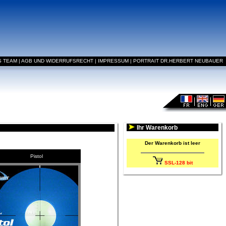
S TEAM
|
AGB UND WIDERRUFSRECHT
|
IMPRESSUM
|
PORTRAIT DR.HERBERT NEUBAUER
Ihr Warenkorb
Der Warenkorb ist leer
Pistol
SSL-128 bit