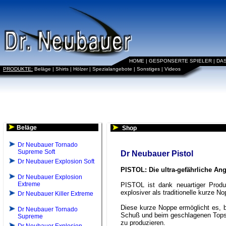
HOME
|
GESPONSERTE SPIELER
|
DA
PRODUKTE:
Beläge
|
Shirts
|
Hölzer
|
Spezialangebote
|
Sonstiges
|
Videos
Beläge
Shop
Dr Neubauer Tornado
Supreme Soft
Dr Neubauer Pistol
Dr Neubauer Explosion Soft
PISTOL: Die ultra-gefährliche Ang
Dr Neubauer Explosion
Extreme
PISTOL ist dank neuartiger Produ
explosiver als traditionelle kurze N
Dr Neubauer Killer Extreme
Diese kurze Noppe ermöglicht es, b
Dr Neubauer Tornado
Schuß und beim geschlagenen Topspi
Supreme
zu produzieren.