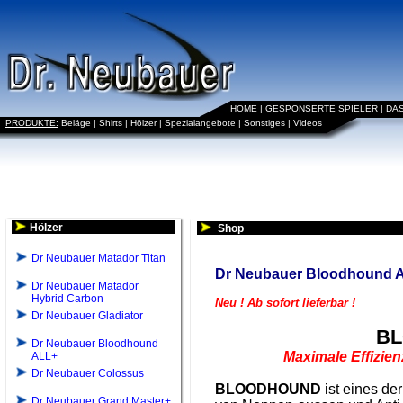
HOME
|
GESPONSERTE SPIELER
|
DA
PRODUKTE:
Beläge
|
Shirts
|
Hölzer
|
Spezialangebote
|
Sonstiges
|
Videos
Hölzer
Shop
Dr Neubauer Matador Titan
Dr Neubauer Bloodhound 
Dr Neubauer Matador
Hybrid Carbon
Neu ! Ab sofort lieferbar !
Dr Neubauer Gladiator
BL
Dr Neubauer Bloodhound
Maximale Effizien
ALL+
Dr Neubauer Colossus
BLOODHOUND
ist eines der
Dr Neubauer Grand Master+