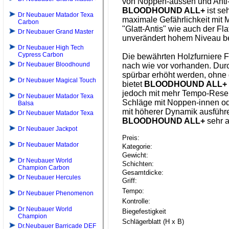
von Noppen-aussen und Anti-
BLOODHOUND ALL+
ist se
Dr Neubauer Matador Texa
maximale Gefährlichkeit mit 
Carbon
"Glatt-Antis" wie auch der Fl
Dr Neubauer Grand Master
unverändert hohem Niveau b
Dr Neubauer High Tech
Cypress Carbon
Die bewährten Holzfurniere F
Dr Neubauer Bloodhound
nach wie vor vorhanden. Dur
spürbar erhöht werden, ohne
Dr Neubauer Magical Touch
bietet
BLOODHOUND ALL+
jedoch mit mehr Tempo-Reserv
Dr Neubauer Matador Texa
Schläge mit Noppen-innen od
Balsa
mit höherer Dynamik ausführen
Dr Neubauer Matador Texa
BLOODHOUND ALL+
sehr a
Dr Neubauer Jackpot
Preis:
Dr Neubauer Matador
Kategorie:
Gewicht:
Dr Neubauer World
Schichten:
Champion Carbon
Gesamtdicke:
Dr Neubauer Hercules
Griff:
Tempo:
Dr Neubauer Phenomenon
Kontrolle:
Dr Neubauer World
Biegefestigkeit
Champion
Schlägerblatt (H x B)
Dr.Neubauer Barricade DEF