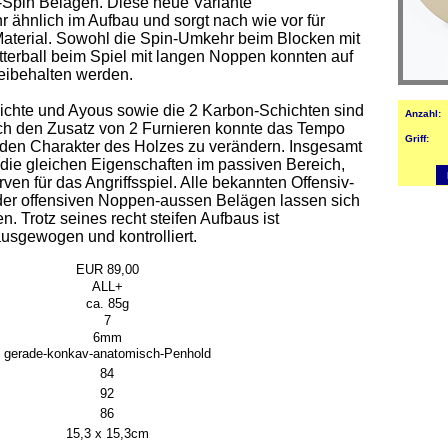
Spin Belägen. Diese neue Variante
hr ähnlich im Aufbau und sorgt nach wie vor für
Material. Sowohl die Spin-Umkehr beim Blocken mit
atterball beim Spiel mit langen Noppen konnten auf
eibehalten werden.
ichte und Ayous sowie die 2 Karbon-Schichten sind
Anzahl:
ch den Zusatz von 2 Furnieren konnte das Tempo
Griff:
 den Charakter des Holzes zu verändern. Insgesamt
die gleichen Eigenschaften im passiven Bereich,
en für das Angriffsspiel. Alle bekannten Offensiv-
er offensiven Noppen-aussen Belägen lassen sich
. Trotz seines recht steifen Aufbaus ist
usgewogen und kontrolliert
.
EUR 89,00
ALL+
ca. 85g
7
6mm
gerade-konkav-anatomisch-Penhold
84
92
86
15,3 x 15,3cm