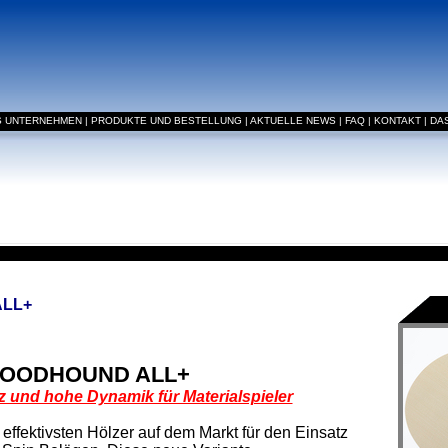
S UNTERNEHMEN
|
PRODUKTE UND BESTELLUNG
|
AKTUELLE NEWS
|
FAQ
|
KONTAKT
|
DA
ALL+
OODHOUND ALL+
z und hohe Dynamik für Materialspieler
 effektivsten Hölzer auf dem Markt für den Einsatz