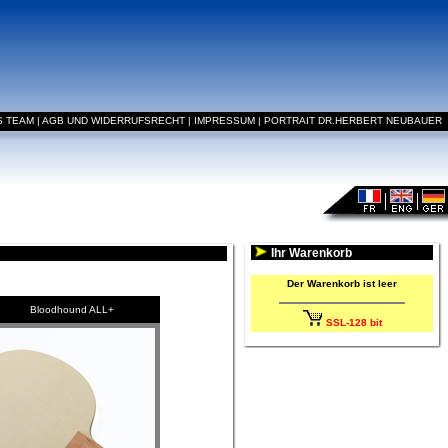
S TEAM
|
AGB UND WIDERRUFSRECHT
|
IMPRESSUM
|
PORTRAIT DR.HERBERT NEUBAUER
Ihr Warenkorb
Der Warenkorb ist leer
Bloodhound ALL+
SSL-128 bit