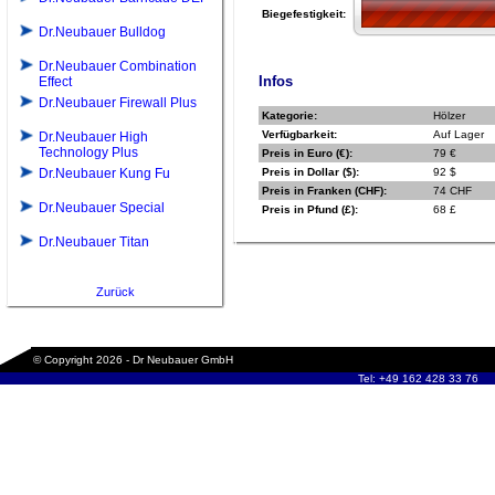
Biegefestigkeit:
Dr.Neubauer Bulldog
Dr.Neubauer Combination
Infos
Effect
Dr.Neubauer Firewall Plus
Kategorie:
Hölzer
Verfügbarkeit:
Auf Lager
Dr.Neubauer High
Technology Plus
Preis in Euro (€):
79 €
Dr.Neubauer Kung Fu
Preis in Dollar ($):
92 $
Preis in Franken (CHF):
74 CHF
Dr.Neubauer Special
Preis in Pfund (£):
68 £
Dr.Neubauer Titan
Zurück
© Copyright 2026 - Dr Neubauer GmbH
Tel: +49 162 428 33 76