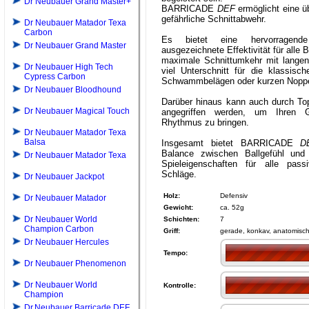
Dr Neubauer Grand Master+
BARRICADE
DEF
ermöglicht eine ü
gefährliche Schnittabwehr.
Dr Neubauer Matador Texa
Carbon
Es bietet eine hervorragend
Dr Neubauer Grand Master
ausgezeichnete Effektivität für alle 
maximale Schnittumkehr mit lange
Dr Neubauer High Tech
viel Unterschnitt für die klassisch
Cypress Carbon
Schwammbelägen oder kurzen Nopp
Dr Neubauer Bloodhound
Darüber hinaus kann auch durch To
Dr Neubauer Magical Touch
angegriffen werden, um Ihren
Rhythmus zu bringen.
Dr Neubauer Matador Texa
Balsa
Insgesamt bietet BARRICADE
D
Balance zwischen Ballgefühl und
Dr Neubauer Matador Texa
Spieleigenschaften für alle pas
Schläge.
Dr Neubauer Jackpot
Holz:
Defensiv
Dr Neubauer Matador
Gewicht:
ca. 52g
Dr Neubauer World
Schichten:
7
Champion Carbon
Griff:
gerade, konkav, anatomisc
Dr Neubauer Hercules
Tempo:
Dr Neubauer Phenomenon
Dr Neubauer World
Kontrolle:
Champion
Dr.Neubauer Barricade DEF