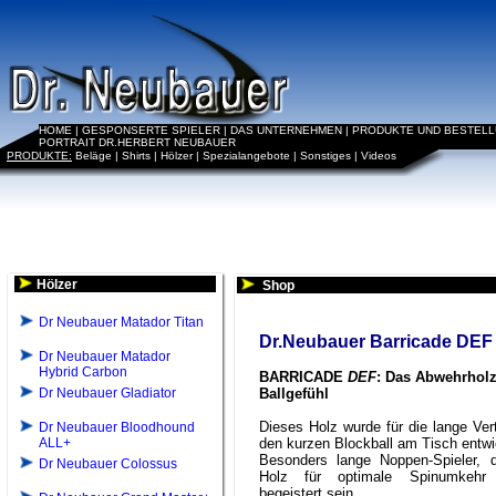
HOME
|
GESPONSERTE SPIELER
|
DAS UNTERNEHMEN
|
PRODUKTE UND BESTEL
PORTRAIT DR.HERBERT NEUBAUER
PRODUKTE:
Beläge
|
Shirts
|
Hölzer
|
Spezialangebote
|
Sonstiges
|
Videos
Hölzer
Shop
Dr Neubauer Matador Titan
Dr.Neubauer Barricade DEF
Dr Neubauer Matador
Hybrid Carbon
BARRICADE
DEF
: Das Abwehrhol
Dr Neubauer Gladiator
Ballgefühl
Dieses Holz wurde für die lange Ver
Dr Neubauer Bloodhound
ALL+
den kurzen Blockball am Tisch entwi
Besonders lange Noppen-Spieler, 
Dr Neubauer Colossus
Holz für optimale Spinumkehr
begeistert sein.