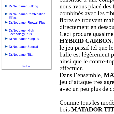
nous avons placé des f
Dr.Neubauer Bulldog
combinés avec les fibr
Dr.Neubauer Combination
Effect
fibres se trouvent mai
Dr.Neubauer Firewall Plus
directement en dessous
Dr.Neubauer High
Ceci procure quasime
Technology Plus
Dr.Neubauer Kung Fu
HYBRID CARBON
,
le jeu passif tel que l
Dr.Neubauer Special
balle est légèrement 
Dr.Neubauer Titan
ainsi que le contre-to
Retour
effectuer.
Dans l’ensemble,
MA
jeu d’attaque très agr
avec un peu plus de c
Comme tous les modèl
bois
MATADOR TI