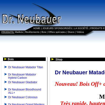
HOME
|
JOUEURS SPONSORISÉS
|
LA SOCIÉTÉ
|
PRODUITS 
PRODUITS:
Maillots
|
Revêtements
|
Bois
|
Offres spéciales
|
Divers
|
Vidéos
Bois
Shop
Dr Neubauer Matador Titan
Dr Neubauer Matado
Dr Neubauer Matador
Hybrid Carbon
Dr Neubauer Gladiator
Nouveau! Bois Off+ d
Dr Neubauer Bloodhound
ALL+
M
Dr Neubauer Colossus
Très rapide, hautem
Dr Neubauer Grand Master+