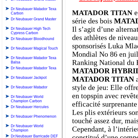
Dr Neubauer Matador Texa
e
MATADOR TITAN
Carbon
Dr Neubauer Grand Master
série des bois
MATA
Il s’agit d’une altern
Dr Neubauer High Tech
Cypress Carbon
des athlètes de niveau
Dr Neubauer Bloodhound
sponsorisés Luka Ml
Dr Neubauer Magical Touch
Mondial No 86 en juil
Dr Neubauer Matador Texa
Ranking National du 
Balsa
Dr Neubauer Matador Texa
MATADOR HYBRI
MATADOR TITAN
a
Dr Neubauer Jackpot
style de jeu: Elle off
Dr Neubauer Matador
en topspin avec revêt
Dr Neubauer World
Champion Carbon
efficacité surprenant
Dr Neubauer Hercules
Les plis extérieurs so
Dr Neubauer Phenomenon
touché assez dur, mais
Dr Neubauer World
Cependant, à l’intérie
Champion
constitué d’une compo
Dr.Neubauer Barricade DEF