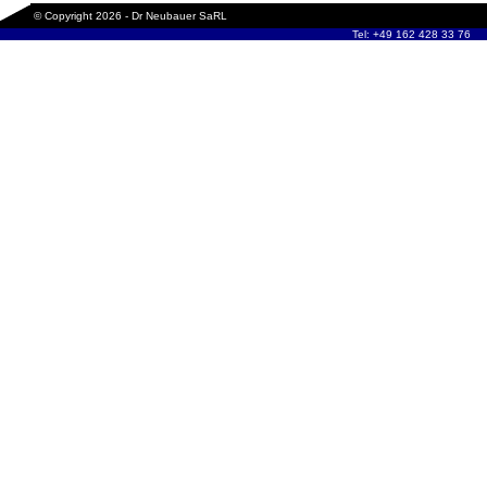
© Copyright 2026 - Dr Neubauer SaRL
Tel: +49 162 428 33 76