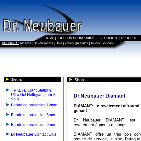
HOME
|
JOUEURS SPONSORISÉS
|
LA SOCIÉTÉ
|
PRODUITS 
PRODUITS:
Maillots
|
Revêtements
|
Bois
|
Offres spéciales
|
Divers
|
Vidéos
Divers
Shop
TT-KEYE GlantiStatisch
Ultra Gel Nettoyant pour Anti
Dr Neubauer Diamant
Spin
Bande de protection 12mm
DIAMANT: Le revêtement allround a
gênant
Bande de protection 6mm
Dr Neubauer DIAMANT est 
Bande de protection 9mm
revêtement à picots mi-longs.
DIAMANT offre un très bon cont
Dr Neubauer Contact Glue
remise de service, le bloc, l'attaque