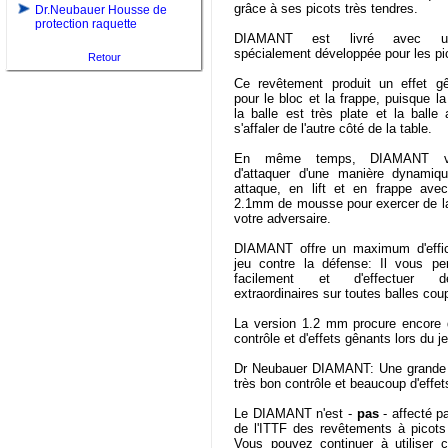
grâce à ses picots très tendres.
Dr.Neubauer Housse de
protection raquette
DIAMANT est livré avec u
spécialement développée pour les pi
Retour
Ce revêtement produit un effet gê
pour le bloc et la frappe, puisque la
la balle est très plate et la balle
s'affaler de l'autre côté de la table.
En même temps, DIAMANT v
d'attaquer d'une manière dynamiq
attaque, en lift et en frappe ave
2.1mm de mousse pour exercer de la
votre adversaire.
DIAMANT offre un maximum d'effic
jeu contre la défense: Il vous per
facilement et d'effectuer d
extraordinaires sur toutes balles cou
La version 1.2 mm procure encore
contrôle et d'effets gênants lors du je
Dr Neubauer DIAMANT: Une grande e
très bon contrôle et beaucoup d'effe
Le DIAMANT n'est -
pas
- affecté par
de l'ITTF des revêtements à picots 
Vous pouvez continuer à utiliser 