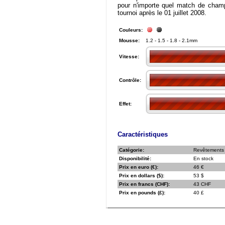
pour n'importe quel match de cham
tournoi après le 01 juillet 2008.
Couleurs:
Mousse:
1.2 - 1.5 - 1.8 - 2.1mm
Vitesse:
Contrôle:
Effet:
Caractéristiques
Catégorie:
Revêtements /
Disponibilité:
En stock
Prix en euro (€):
46 €
Prix en dollars ($):
53 $
Prix en francs (CHF):
43 CHF
Prix en pounds (£):
40 £