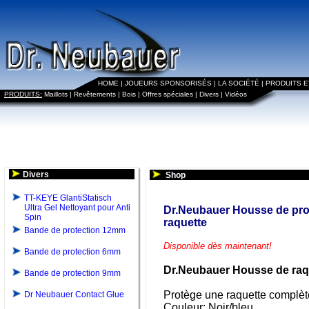
HOME
|
JOUEURS SPONSORISÉS
|
LA SOCIÉTÉ
|
PRODUITS 
PRODUITS:
Maillots
|
Revêtements
|
Bois
|
Offres spéciales
|
Divers
|
Vidéos
Divers
Shop
TT-KEYE GlantiStatisch
Ultra Gel Nettoyant pour Anti
Dr.Neubauer Housse de pro
Spin
raquette
Bande de protection 12mm
Disponible dès maintenant
!
Bande de protection 6mm
Dr.Neubauer Housse de raq
Bande de protection 9mm
Protège une raquette complèt
Dr Neubauer Contact Glue
Couleur: Noir/bleu