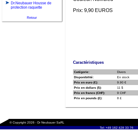
Dr.Neubauer Housse de
protection raquette
Prix: 9,90 EUROS
Retour
Caractéristiques
Catégorie:
Divers
Disponibilité:
En stock
Prix en euro (€):
9.90 €
Prix en dollars ($):
11 $
Prix en francs (CHF):
9 CHF
Prix en pounds (£):
8 £
© Copyright 2026 - Dr Neubauer SaRL
Tel: +49 162 428 33 76