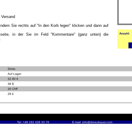
 Versand
 indem Sie rechts auf "In den Korb legen" klicken und dann auf
Anzahl:
lseite, in der Sie im Feld "Kommentare" (ganz unten) die
.
Shirts
Auf Lager
32.90 €
38 $
30 CHF
28 £
Tel: +49 162 428 33 76
E-mail:
info@drneubauer.com