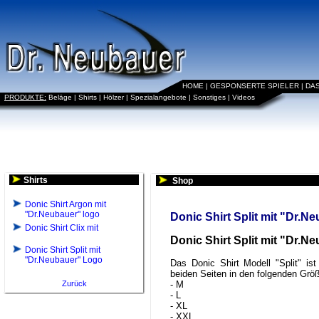
HOME
|
GESPONSERTE SPIELER
|
DA
PRODUKTE:
Beläge
|
Shirts
|
Hölzer
|
Spezialangebote
|
Sonstiges
|
Videos
Shirts
Shop
Donic Shirt Argon mit
"Dr.Neubauer" logo
Donic Shirt Split mit "Dr.
Donic Shirt Clix mit
Donic Shirt Split mit "Dr.
Donic Shirt Split mit
"Dr.Neubauer" Logo
Das Donic Shirt Modell "Split" i
beiden Seiten in den folgenden Größ
Zurück
- M
- L
- XL
- XXL