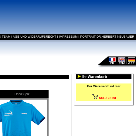
S TEAM
|
AGB UND WIDERRUFSRECHT
|
IMPRESSUM
|
PORTRAIT DR.HERBERT NEUBAUER
Ihr Warenkorb
Der Warenkorb ist leer
Donic Split
SSL-128 bit