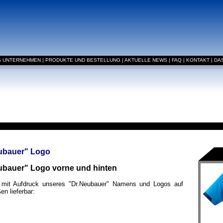
S UNTERNEHMEN
|
PRODUKTE UND BESTELLUNG
|
AKTUELLE NEWS
|
FAQ
|
KONTAKT
|
DA
Neubauer" Logo
Neubauer" Logo vorne und hinten
st mit Aufdruck unseres "Dr.Neubauer" Namens und Logos auf
en lieferbar: